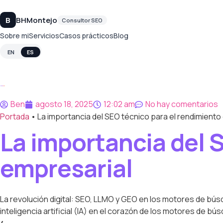
B
BHMontejo
Consultor SEO
Sobre mi
Servicios
Casos prácticos
Blog
Ben
agosto 18, 2025
12:02 am
No hay comentarios
Portada
•
La importancia del SEO técnico para el rendimiento
La importancia del 
empresarial
La revolución digital: SEO, LLMO y GEO en los motores de búsq
inteligencia artificial (IA) en el corazón de los motores de b